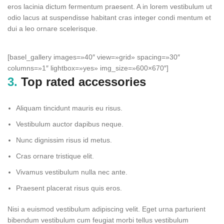
eros lacinia dictum fermentum praesent. A in lorem vestibulum ut
odio lacus at suspendisse habitant cras integer condi mentum et
dui a leo ornare scelerisque.
[basel_gallery images=»40″ view=»grid» spacing=»30″
columns=»1″ lightbox=»yes» img_size=»600×670″]
3.
Top rated accessories
Aliquam tincidunt mauris eu risus.
Vestibulum auctor dapibus neque.
Nunc dignissim risus id metus.
Cras ornare tristique elit.
Vivamus vestibulum nulla nec ante.
Praesent placerat risus quis eros.
Nisi a euismod vestibulum adipiscing velit. Eget urna parturient
bibendum vestibulum cum feugiat morbi tellus vestibulum