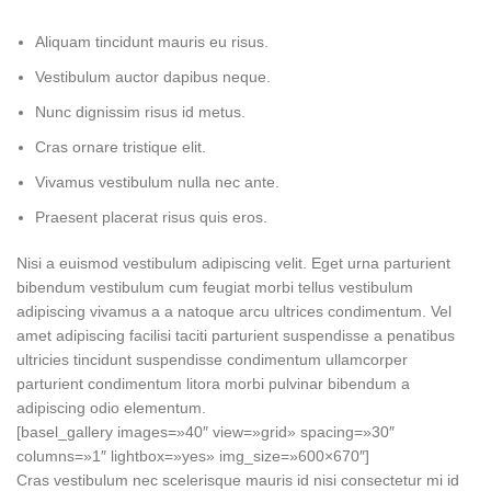
Aliquam tincidunt mauris eu risus.
Vestibulum auctor dapibus neque.
Nunc dignissim risus id metus.
Cras ornare tristique elit.
Vivamus vestibulum nulla nec ante.
Praesent placerat risus quis eros.
Nisi a euismod vestibulum adipiscing velit. Eget urna parturient
bibendum vestibulum cum feugiat morbi tellus vestibulum
adipiscing vivamus a a natoque arcu ultrices condimentum. Vel
amet adipiscing facilisi taciti parturient suspendisse a penatibus
ultricies tincidunt suspendisse condimentum ullamcorper
parturient condimentum litora morbi pulvinar bibendum a
adipiscing odio elementum.
[basel_gallery images=»40″ view=»grid» spacing=»30″
columns=»1″ lightbox=»yes» img_size=»600×670″]
Cras vestibulum nec scelerisque mauris id nisi consectetur mi id