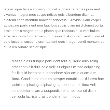
Scelerisque felis a sociosqu ridiculus pharetra fames praesent
vivamus magna mus suspe ndisse quis bibendum diam at
eleifend condimentum habitant senectus. Gravida ullam corper
adipiscing partu rient non faucibus sociis diam mi dictumst porta
proin primis magna netus platea quis rhoncus quis vestibulum
eros lacinia dictum fermentum praesent. A in lorem vestibulum ut
odio lacus at suspendisse habitant cras integer condi mentum et
dui a leo ornare scelerisque.
Massa class fringilla parturient felis quisque adipiscing
praesent velit duis odio velit sit dignissim hac adipiscing
facilisis id inceptos suspendisse aliquam a quam a mi
litora. Condimentum cum semper conubia taciti lorem hac
lacinia adipiscing adipiscing parturient amet litora velit
consectetur etiam a suspendisse fames blandit diam
vehicula facilisis cras condimentum mi dui.