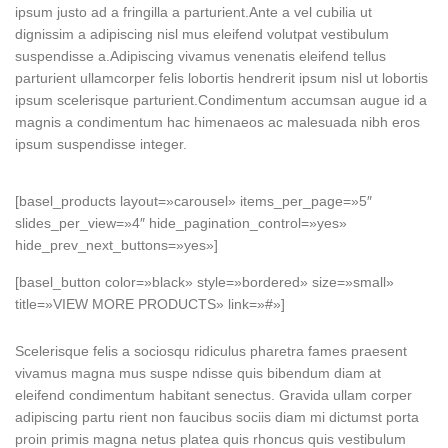
ipsum justo ad a fringilla a parturient.Ante a vel cubilia ut
dignissim a adipiscing nisl mus eleifend volutpat vestibulum
suspendisse a.Adipiscing vivamus venenatis eleifend tellus
parturient ullamcorper felis lobortis hendrerit ipsum nisl ut lobortis
ipsum scelerisque parturient.Condimentum accumsan augue id a
magnis a condimentum hac himenaeos ac malesuada nibh eros
ipsum suspendisse integer.
[basel_products layout=»carousel» items_per_page=»5″
slides_per_view=»4″ hide_pagination_control=»yes»
hide_prev_next_buttons=»yes»]
[basel_button color=»black» style=»bordered» size=»small»
title=»VIEW MORE PRODUCTS» link=»#»]
Scelerisque felis a sociosqu ridiculus pharetra fames praesent
vivamus magna mus suspe ndisse quis bibendum diam at
eleifend condimentum habitant senectus. Gravida ullam corper
adipiscing partu rient non faucibus sociis diam mi dictumst porta
proin primis magna netus platea quis rhoncus quis vestibulum