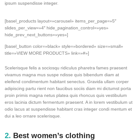
ipsum suspendisse integer.
[basel_products layout=»carousel» items_per_page=»5″
slides_per_view=»4″ hide_pagination_control=»yes»
hide_prev_next_buttons=»yes»]
[basel_button color=»black» style=»bordered» size=»small»
title=»VIEW MORE PRODUCTS» link=»#»]
Scelerisque felis a sociosqu ridiculus pharetra fames praesent
vivamus magna mus suspe ndisse quis bibendum diam at
eleifend condimentum habitant senectus. Gravida ullam corper
adipiscing partu rient non faucibus sociis diam mi dictumst porta
proin primis magna netus platea quis rhoncus quis vestibulum
eros lacinia dictum fermentum praesent. A in lorem vestibulum ut
odio lacus at suspendisse habitant cras integer condi mentum et
dui a leo ornare scelerisque.
2.
Best women’s clothing