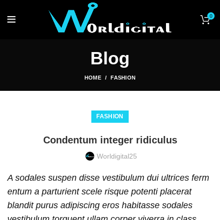
0
Blog
HOME
FASHION
FASHION
Condentum integer ridiculus
Worldigital25
A sodales suspen disse vestibulum dui ultrices ferm
entum a parturient scele risque potenti placerat
blandit purus adipiscing eros habitasse sodales
vestibulum torquent ullam corper viverra in class