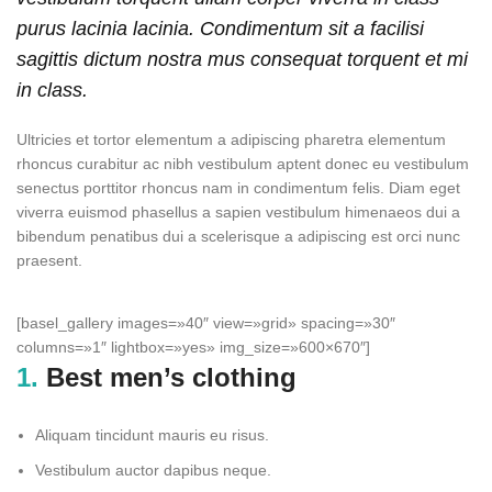
purus lacinia lacinia. Condimentum sit a facilisi
sagittis dictum nostra mus consequat torquent et mi
in class.
Ultricies et tortor elementum a adipiscing pharetra elementum
rhoncus curabitur ac nibh vestibulum aptent donec eu vestibulum
senectus porttitor rhoncus nam in condimentum felis. Diam eget
viverra euismod phasellus a sapien vestibulum himenaeos dui a
bibendum penatibus dui a scelerisque a adipiscing est orci nunc
praesent.
[basel_gallery images=»40″ view=»grid» spacing=»30″
columns=»1″ lightbox=»yes» img_size=»600×670″]
1.
Best men’s clothing
Aliquam tincidunt mauris eu risus.
Vestibulum auctor dapibus neque.