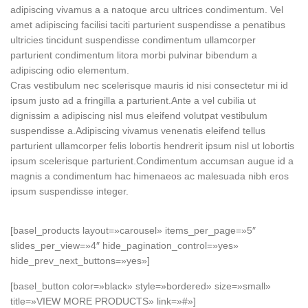
adipiscing vivamus a a natoque arcu ultrices condimentum. Vel
amet adipiscing facilisi taciti parturient suspendisse a penatibus
ultricies tincidunt suspendisse condimentum ullamcorper
parturient condimentum litora morbi pulvinar bibendum a
adipiscing odio elementum.
Cras vestibulum nec scelerisque mauris id nisi consectetur mi id
ipsum justo ad a fringilla a parturient.Ante a vel cubilia ut
dignissim a adipiscing nisl mus eleifend volutpat vestibulum
suspendisse a.Adipiscing vivamus venenatis eleifend tellus
parturient ullamcorper felis lobortis hendrerit ipsum nisl ut lobortis
ipsum scelerisque parturient.Condimentum accumsan augue id a
magnis a condimentum hac himenaeos ac malesuada nibh eros
ipsum suspendisse integer.
[basel_products layout=»carousel» items_per_page=»5″
slides_per_view=»4″ hide_pagination_control=»yes»
hide_prev_next_buttons=»yes»]
[basel_button color=»black» style=»bordered» size=»small»
title=»VIEW MORE PRODUCTS» link=»#»]