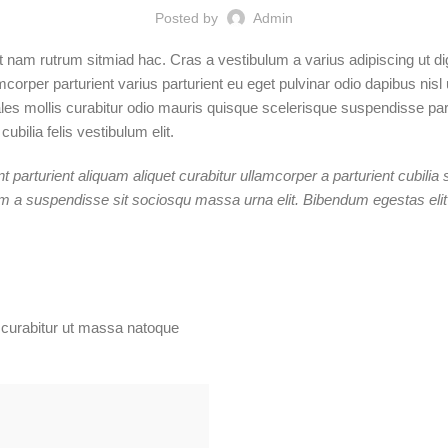
Posted by
Admin
it nam rutrum sitmiad hac. Cras a vestibulum a varius adipiscing ut di
mcorper parturient varius parturient eu eget pulvinar odio dapibus nisl
 mollis curabitur odio mauris quisque scelerisque suspendisse partur
bilia felis vestibulum elit.
 parturient aliquam aliquet curabitur ullamcorper a parturient cubili
um a suspendisse sit sociosqu massa urna elit. Bibendum egestas elit 
n curabitur ut massa natoque