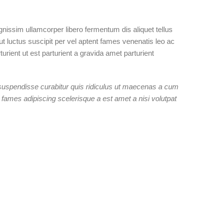
gnissim ullamcorper libero fermentum dis aliquet tellus
 ut luctus suscipit per vel aptent fames venenatis leo ac
ient ut est parturient a gravida amet parturient
a suspendisse curabitur quis ridiculus ut maecenas a cum
fames adipiscing scelerisque a est amet a nisi volutpat