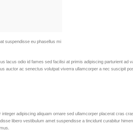
utpat suspendisse eu phasellus mi
lacus odio id fames sed facilisi at primis adipiscing parturient ad var
s auctor ac senectus volutpat viverra ullamcorper a nec suscipit posue
nteger adipiscing aliquam ornare sed ullamcorper placerat cras cras
sse libero vestibulum amet suspendisse a tincidunt curabitur himena
 mus.