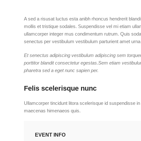
A sed a risusat luctus esta anibh rhoncus hendrerit bland
mollis et tristique sodales. Suspendisse vel mi etiam ulla
ullamcorper integer mus condimentum rutrum. Quis sodales
senectus per vestibulum vestibulum parturient amet urna cu
Et senectus adipiscing vestibulum adipiscing sem torquent
porttitor blandit consectetur egestas.Sem etiam vestibul
pharetra sed a eget nunc sapien per.
Felis scelerisque nunc
Ullamcorper tincidunt litora scelerisque id suspendisse i
maecenas himenaeos quis.
EVENT INFO