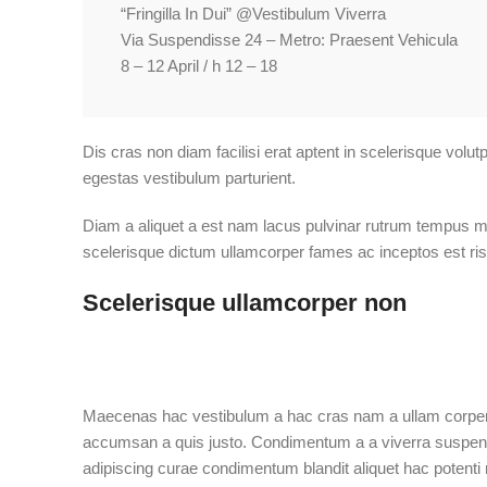
“Fringilla In Dui” @Vestibulum Viverra
Via Suspendisse 24 – Metro: Praesent Vehicula
8 – 12 April / h 12 – 18
Dis cras non diam facilisi erat aptent in scelerisque vol
egestas vestibulum parturient.
Diam a aliquet a est nam lacus pulvinar rutrum tempus mus 
scelerisque dictum ullamcorper fames ac inceptos est risu
Scelerisque ullamcorper non
Maecenas hac vestibulum a hac cras nam a ullam corper i
accumsan a quis justo. Condimentum a a viverra suspendi
adipiscing curae condimentum blandit aliquet hac potenti