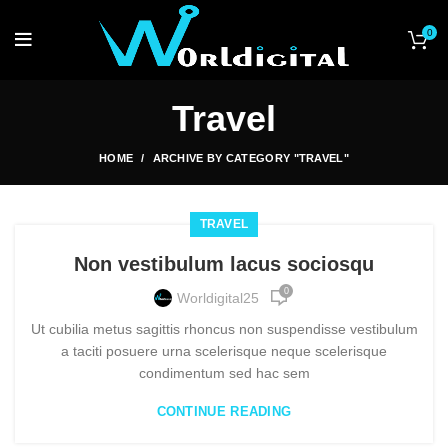
0
Travel
HOME
ARCHIVE BY CATEGORY "TRAVEL"
TRAVEL
Non vestibulum lacus sociosqu
0
Worldigital25
Ut cubilia metus sagittis rhoncus non suspendisse vestibulum
a taciti posuere urna scelerisque neque scelerisque
condimentum sed hac sem
CONTINUE READING