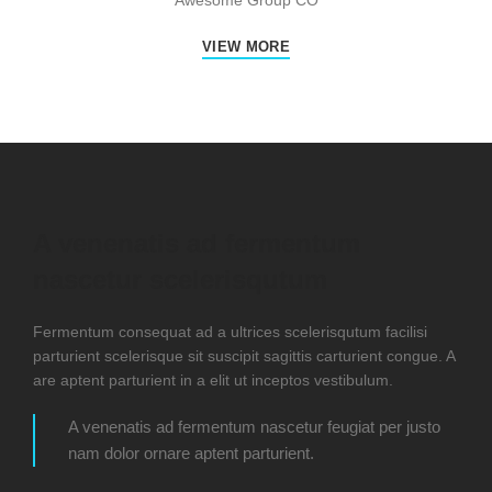
Awesome Group CO
VIEW MORE
A venenatis ad fermentum
nascetur scelerisqutum
Fermentum consequat ad a ultrices scelerisqutum facilisi
parturient scelerisque sit suscipit sagittis carturient congue. A
are aptent parturient in a elit ut inceptos vestibulum.
A venenatis ad fermentum nascetur feugiat per justo
nam dolor ornare aptent parturient.