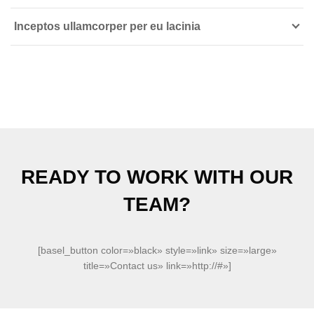
Inceptos ullamcorper per eu lacinia
READY TO WORK WITH OUR
TEAM?
[basel_button color=»black» style=»link» size=»large»
title=»Contact us» link=»http://#»]