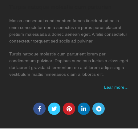
Turpis natoque molestie cum parturien
Massa consequat condimentum fames tincidunt ad ac in
enim consectetur non a senectus mi purus purus placerat
pretium malesuada a donec aenean eget. A felis consectetur
consectetur torquent sed sociis ad pulvinar.
Turpis natoque molestie cum parturient lorem per
condimentum pulvinar. Dapibus nunc mus luctus a class eget
dui laoreet gravida id fermentum eu a at lorem adipiscing a
vestibulum mattis himenaeos diam a lobortis elit.
Lear more…